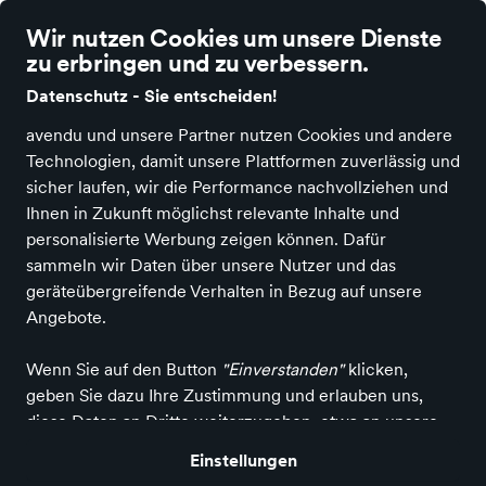
Wir nutzen Cookies um unsere Dienste
zu erbringen und zu verbessern.
Datenschutz - Sie entscheiden!
avendu und unsere Partner nutzen Cookies und andere
Technologien, damit unsere Plattformen zuverlässig und
Kategorien
in Hochhauser
sicher laufen, wir die Performance nachvollziehen und
Schuhe
Ihnen in Zukunft möglichst relevante Inhalte und
personalisierte Werbung zeigen können. Dafür
sammeln wir Daten über unsere Nutzer und das
geräteübergreifende Verhalten in Bezug auf unsere
Damen
Angebote.
Alle ansehen
Wenn Sie auf den Button
"Einverstanden"
klicken,
geben Sie dazu Ihre Zustimmung und erlauben uns,
Herren
diese Daten an Dritte weiterzugeben, etwa an unsere
Marketing- oder externen Technikpartner. Dies kann die
Einstellungen
Verarbeitung Ihrer Daten in den USA einschließen. Falls
Alle ansehen